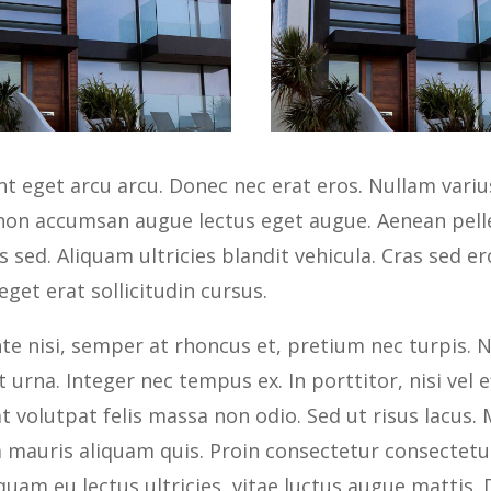
t eget arcu arcu. Donec nec erat eros. Nullam variu
 non accumsan augue lectus eget augue. Aenean pel
 sed. Aliquam ultricies blandit vehicula. Cras sed 
get erat sollicitudin cursus.
te nisi, semper at rhoncus et, pretium nec turpis. N
t urna. Integer nec tempus ex. In porttitor, nisi vel 
at volutpat felis massa non odio. Sed ut risus lacu
a mauris aliquam quis. Proin consectetur consecte
quam eu lectus ultricies, vitae luctus augue mattis. D