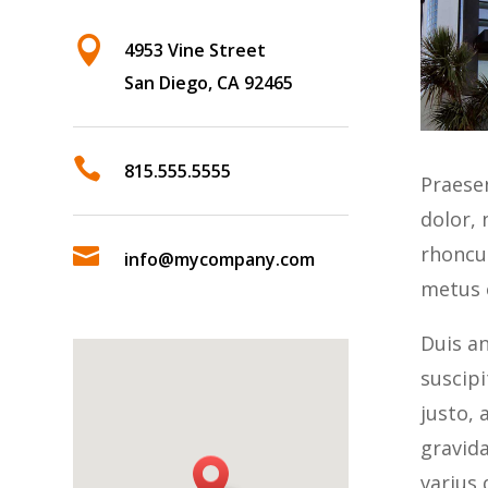

4953 Vine Street
San Diego, CA 92465

815.555.5555
Praesen
dolor,
rhoncus

info@mycompany.com
metus e
Duis an
suscipi
justo, 
gravid
varius 