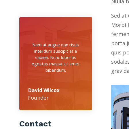
Nulla t
Sed at 
Morbi l
fermen
porta j
Nam at augue non risus
interdum suscipit at a
quis po
sapien. Nunc lobortis
sodale
egestas massa sit amet
bibendum.
gravid
David Wilcox
Founder
Contact