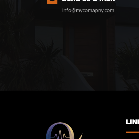

info@mycomapny.com
LIN