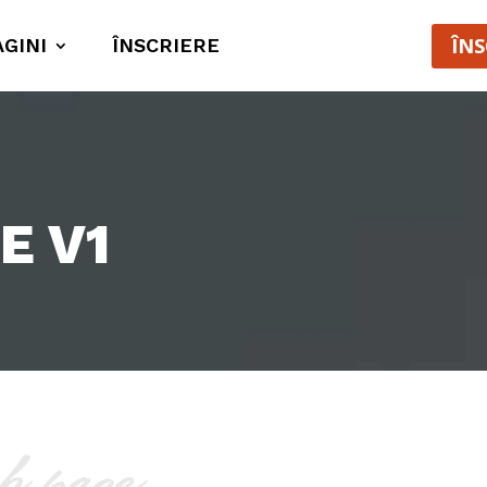
ÎNS
AGINI
ÎNSCRIERE
E V1
b page