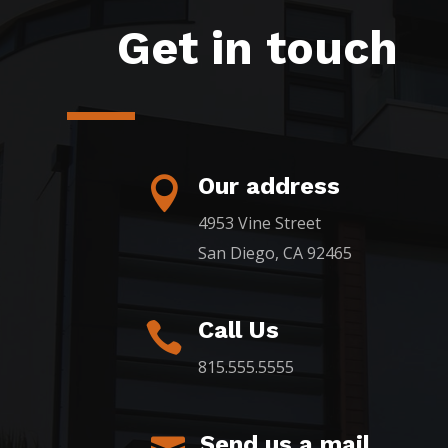
Get in touch
Our address

4953 Vine Street
San Diego, CA 92465
Call Us

815.555.5555
Send us a mail