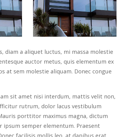
s, diam a aliquet luctus, mi massa molestie
lentesque auctor metus, quis elementum ex
eros at sem molestie aliquam. Donec congue
am sit amet nisi interdum, mattis velit non,
efficitur rutrum, dolor lacus vestibulum
s. Mauris porttitor maximus magna, dictum
tur ipsum semper elementum. Praesent
onec facilisis mollis leo, at dapibus erat