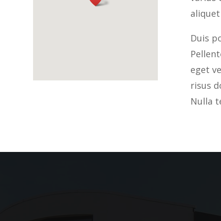
aliquet
Duis po
Pellen
eget v
risus d
Nulla t