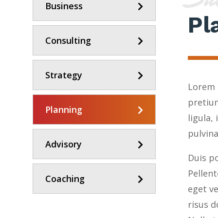
Business
Pl
Consulting
Strategy
Lorem i
pretiu
Planning
ligula,
pulvina
Advisory
Duis po
Pellen
Coaching
eget v
risus d