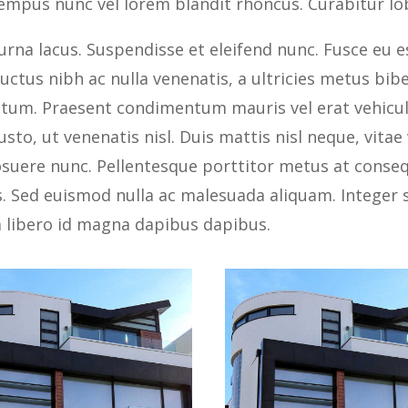
empus nunc vel lorem blandit rhoncus. Curabitur lo
urna lacus. Suspendisse et eleifend nunc. Fusce eu es
uctus nibh ac nulla venenatis, a ultricies metus bibe
tum. Praesent condimentum mauris vel erat vehicula
usto, ut venenatis nisl. Duis mattis nisl neque, vit
suere nunc. Pellentesque porttitor metus at consequ
s. Sed euismod nulla ac malesuada aliquam. Integer 
a libero id magna dapibus dapibus.