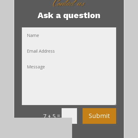
Contact us
Ask a question
Submit
=
7 + 5